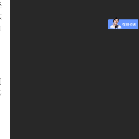
经
实
为
同
共